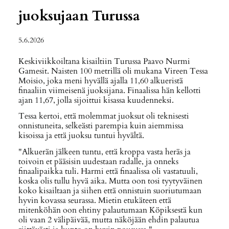
juoksujaan Turussa
5.6.2026
Keskiviikkoiltana kisailtiin Turussa Paavo Nurmi
Gamesit. Naisten 100 metrillä oli mukana Vireen Tessa
Moisio, joka meni hyvällä ajalla 11,60 alkueristä
finaaliin viimeisenä juoksijana. Finaalissa hän kellotti
ajan 11,67, jolla sijoittui kisassa kuudenneksi.
Tessa kertoi, että molemmat juoksut oli teknisesti
onnistuneita, selkeästi parempia kuin aiemmissa
kisoissa ja että juoksu tuntui hyvältä.
"Alkuerän jälkeen tuntu, että kroppa vasta heräs ja
toivoin et pääsisin uudestaan radalle, ja onneks
finaalipaikka tuli. Harmi että finaalissa oli vastatuuli,
koska olis tullu hyvä aika. Mutta oon tosi tyytyväinen
koko kisailtaan ja siihen että onnistuin suoriutumaan
hyvin kovassa seurassa. Mietin etukäteen että
mitenköhän oon ehtiny palautumaan Köpiksestä kun
oli vaan 2 välipäivää, mutta näköjään ehdin palautua