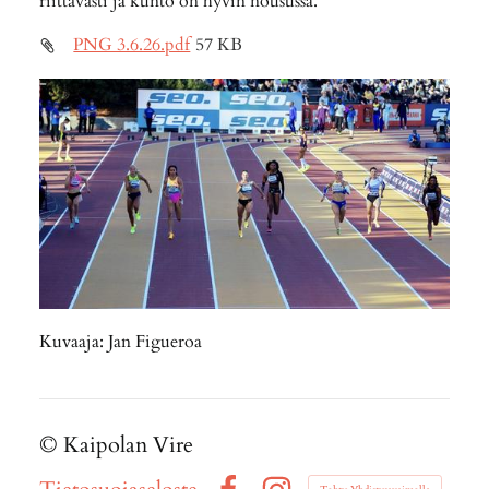
riittävästi ja kunto on hyvin nousussa."
PNG 3.6.26.pdf
57 KB
Kuvaaja: Jan Figueroa
©
Kaipolan Vire