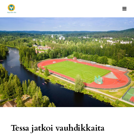
Siirry
Kaipolan Vire
Hak
sivun
sisältöön
Tessa jatkoi vauhdikkaita