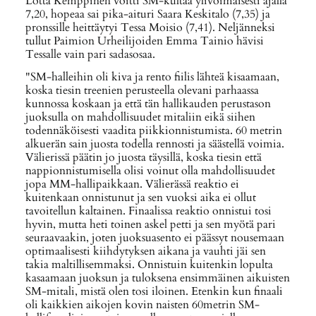
Lotta Kemppinen voitti SM-kultaa ylivoimaisesti ajalla
7,20, hopeaa sai pika-aituri Saara Keskitalo (7,35) ja
pronssille heittäytyi Tessa Moisio (7,41). Neljänneksi
tullut Paimion Urheilijoiden Emma Tainio hävisi
Tessalle vain pari sadasosaa.
"SM-halleihin oli kiva ja rento fiilis lähteä kisaamaan,
koska tiesin treenien perusteella olevani parhaassa
kunnossa koskaan ja että tän hallikauden perustason
juoksulla on mahdollisuudet mitaliin eikä siihen
todennäköisesti vaadita piikkionnistumista. 60 metrin
alkuerän sain juosta todella rennosti ja säästellä voimia.
Välierissä päätin jo juosta täysillä, koska tiesin että
nappionnistumisella olisi voinut olla mahdollisuudet
jopa MM-hallipaikkaan. Välierässä reaktio ei
kuitenkaan onnistunut ja sen vuoksi aika ei ollut
tavoitellun kaltainen. Finaalissa reaktio onnistui tosi
hyvin, mutta heti toinen askel petti ja sen myötä pari
seuraavaakin, joten juoksuasento ei päässyt nousemaan
optimaalisesti kiihdytyksen aikana ja vauhti jäi sen
takia maltillisemmaksi. Onnistuin kuitenkin lopulta
kasaamaan juoksun ja tuloksena ensimmäinen aikuisten
SM-mitali, mistä olen tosi iloinen. Etenkin kun finaali
oli kaikkien aikojen kovin naisten 60metrin SM-