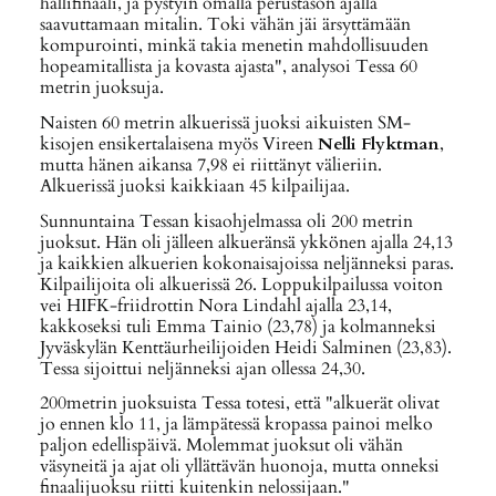
hallifinaali, ja pystyin omalla perustason ajalla
saavuttamaan mitalin. Toki vähän jäi ärsyttämään
kompurointi, minkä takia menetin mahdollisuuden
hopeamitallista ja kovasta ajasta", analysoi Tessa 60
metrin juoksuja.
Naisten 60 metrin alkuerissä juoksi aikuisten SM-
kisojen ensikertalaisena myös Vireen
Nelli Flyktman
,
mutta hänen aikansa 7,98 ei riittänyt välieriin.
Alkuerissä juoksi kaikkiaan 45 kilpailijaa.
Sunnuntaina Tessan kisaohjelmassa oli 200 metrin
juoksut. Hän oli jälleen alkueränsä ykkönen ajalla 24,13
ja kaikkien alkuerien kokonaisajoissa neljänneksi paras.
Kilpailijoita oli alkuerissä 26. Loppukilpailussa voiton
vei HIFK-friidrottin Nora Lindahl ajalla 23,14,
kakkoseksi tuli Emma Tainio (23,78) ja kolmanneksi
Jyväskylän Kenttäurheilijoiden Heidi Salminen (23,83).
Tessa sijoittui neljänneksi ajan ollessa 24,30.
200metrin juoksuista Tessa totesi, että "alkuerät olivat
jo ennen klo 11, ja lämpätessä kropassa painoi melko
paljon edellispäivä. Molemmat juoksut oli vähän
väsyneitä ja ajat oli yllättävän huonoja, mutta onneksi
finaalijuoksu riitti kuitenkin nelossijaan."