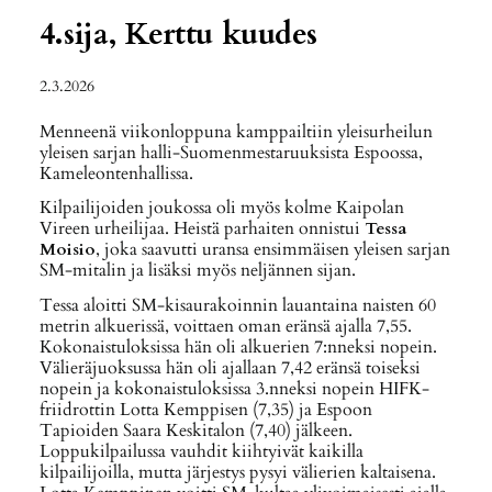
4.sija, Kerttu kuudes
2.3.2026
Menneenä viikonloppuna kamppailtiin yleisurheilun
yleisen sarjan halli-Suomenmestaruuksista Espoossa,
Kameleontenhallissa.
Kilpailijoiden joukossa oli myös kolme Kaipolan
Vireen urheilijaa. Heistä parhaiten onnistui
Tessa
Moisio
, joka saavutti uransa ensimmäisen yleisen sarjan
SM-mitalin ja lisäksi myös neljännen sijan.
Tessa aloitti SM-kisaurakoinnin lauantaina naisten 60
metrin alkuerissä, voittaen oman eränsä ajalla 7,55.
Kokonaistuloksissa hän oli alkuerien 7:nneksi nopein.
Välieräjuoksussa hän oli ajallaan 7,42 eränsä toiseksi
nopein ja kokonaistuloksissa 3.nneksi nopein HIFK-
friidrottin Lotta Kemppisen (7,35) ja Espoon
Tapioiden Saara Keskitalon (7,40) jälkeen.
Loppukilpailussa vauhdit kiihtyivät kaikilla
kilpailijoilla, mutta järjestys pysyi välierien kaltaisena.