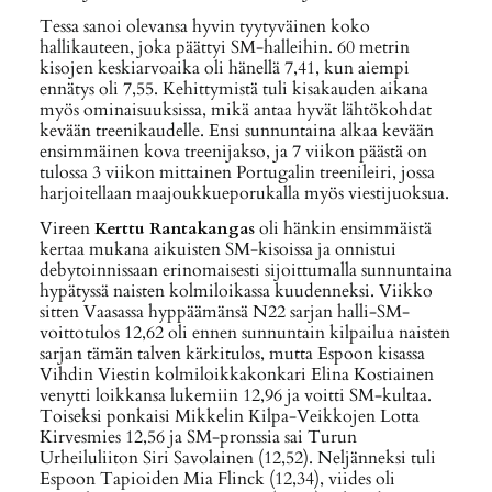
Tessa sanoi olevansa hyvin tyytyväinen koko
hallikauteen, joka päättyi SM-halleihin. 60 metrin
kisojen keskiarvoaika oli hänellä 7,41, kun aiempi
ennätys oli 7,55. Kehittymistä tuli kisakauden aikana
myös ominaisuuksissa, mikä antaa hyvät lähtökohdat
kevään treenikaudelle. Ensi sunnuntaina alkaa kevään
ensimmäinen kova treenijakso, ja 7 viikon päästä on
tulossa 3 viikon mittainen Portugalin treenileiri, jossa
harjoitellaan maajoukkueporukalla myös viestijuoksua.
Vireen
Kerttu Rantakangas
oli hänkin ensimmäistä
kertaa mukana aikuisten SM-kisoissa ja onnistui
debytoinnissaan erinomaisesti sijoittumalla sunnuntaina
hypätyssä naisten kolmiloikassa kuudenneksi. Viikko
sitten Vaasassa hyppäämänsä N22 sarjan halli-SM-
voittotulos 12,62 oli ennen sunnuntain kilpailua naisten
sarjan tämän talven kärkitulos, mutta Espoon kisassa
Vihdin Viestin kolmiloikkakonkari Elina Kostiainen
venytti loikkansa lukemiin 12,96 ja voitti SM-kultaa.
Toiseksi ponkaisi Mikkelin Kilpa-Veikkojen Lotta
Kirvesmies 12,56 ja SM-pronssia sai Turun
Urheiluliiton Siri Savolainen (12,52). Neljänneksi tuli
Espoon Tapioiden Mia Flinck (12,34), viides oli