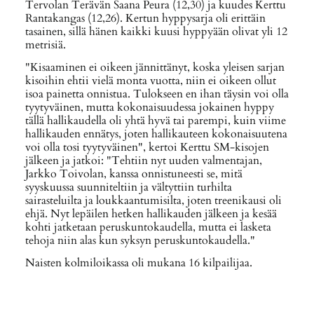
Tervolan Terävän Saana Peura (12,30) ja kuudes Kerttu
Rantakangas (12,26). Kertun hyppysarja oli erittäin
tasainen, sillä hänen kaikki kuusi hyppyään olivat yli 12
metrisiä.
"Kisaaminen ei oikeen jännittänyt, koska yleisen sarjan
kisoihin ehtii vielä monta vuotta, niin ei oikeen ollut
isoa painetta onnistua. Tulokseen en ihan täysin voi olla
tyytyväinen, mutta kokonaisuudessa jokainen hyppy
tällä hallikaudella oli yhtä hyvä tai parempi, kuin viime
hallikauden ennätys, joten hallikauteen kokonaisuutena
voi olla tosi tyytyväinen", kertoi Kerttu SM-kisojen
jälkeen ja jatkoi: "Tehtiin nyt uuden valmentajan,
Jarkko Toivolan, kanssa onnistuneesti se, mitä
syyskuussa suunniteltiin ja vältyttiin turhilta
sairasteluilta ja loukkaantumisilta, joten treenikausi oli
ehjä. Nyt lepäilen hetken hallikauden jälkeen ja kesää
kohti jatketaan peruskuntokaudella, mutta ei lasketa
tehoja niin alas kun syksyn peruskuntokaudella."
Naisten kolmiloikassa oli mukana 16 kilpailijaa.