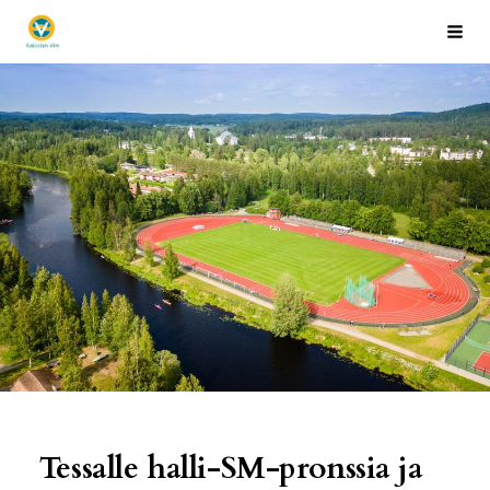
Siirry
Kaipolan Vire
Hak
sivun
sisältöön
Tessalle halli-SM-pronssia ja