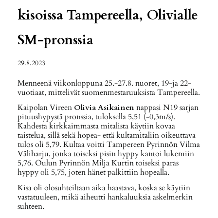
kisoissa Tampereella, Olivialle
SM-pronssia
29.8.2023
Menneenä viikonloppuna 25.-27.8. nuoret, 19-ja 22-
vuotiaat, mittelivät suomenmestaruuksista Tampereella.
Kaipolan Vireen
Olivia Asikainen
nappasi N19 sarjan
pituushypystä pronssia, tuloksella 5,51 (-0,3m/s).
Kahdesta kirkkaimmasta mitalista käytiin kovaa
taistelua, sillä sekä hopea- että kultamitaliin oikeuttava
tulos oli 5,79. Kultaa voitti Tampereen Pyrinnön Vilma
Väliharju, jonka toiseksi pisin hyppy kantoi lukemiin
5,76. Oulun Pyrinnön Milja Kurtin toiseksi paras
hyppy oli 5,75, joten hänet palkittiin hopealla.
Kisa oli olosuhteiltaan aika haastava, koska se käytiin
vastatuuleen, mikä aiheutti hankaluuksia askelmerkin
suhteen.