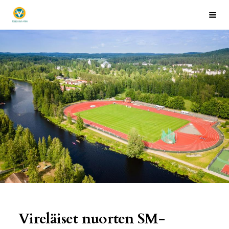
Siirry
Kaipolan Vire
Hak
sivun
sisältöön
Vireläiset nuorten SM-