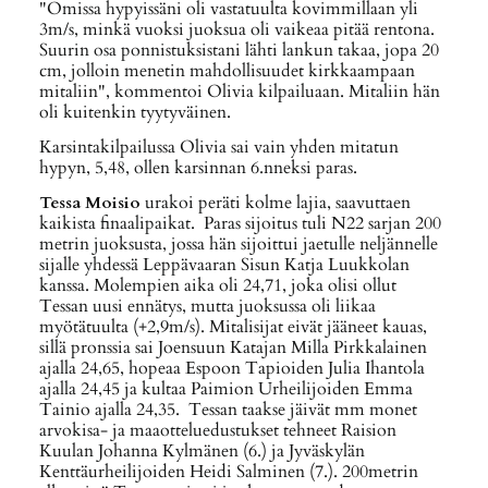
"Omissa hypyissäni oli vastatuulta kovimmillaan yli
3m/s, minkä vuoksi juoksua oli vaikeaa pitää rentona.
Suurin osa ponnistuksistani lähti lankun takaa, jopa 20
cm, jolloin menetin mahdollisuudet kirkkaampaan
mitaliin", kommentoi Olivia kilpailuaan. Mitaliin hän
oli kuitenkin tyytyväinen.
Karsintakilpailussa Olivia sai vain yhden mitatun
hypyn, 5,48, ollen karsinnan 6.nneksi paras.
Tessa Moisio
urakoi peräti kolme lajia, saavuttaen
kaikista finaalipaikat. Paras sijoitus tuli N22 sarjan 200
metrin juoksusta, jossa hän sijoittui jaetulle neljännelle
sijalle yhdessä Leppävaaran Sisun Katja Luukkolan
kanssa. Molempien aika oli 24,71, joka olisi ollut
Tessan uusi ennätys, mutta juoksussa oli liikaa
myötätuulta (+2,9m/s). Mitalisijat eivät jääneet kauas,
sillä pronssia sai Joensuun Katajan Milla Pirkkalainen
ajalla 24,65, hopeaa Espoon Tapioiden Julia Ihantola
ajalla 24,45 ja kultaa Paimion Urheilijoiden Emma
Tainio ajalla 24,35. Tessan taakse jäivät mm monet
arvokisa- ja maaotteluedustukset tehneet Raision
Kuulan Johanna Kylmänen (6.) ja Jyväskylän
Kenttäurheilijoiden Heidi Salminen (7.). 200metrin