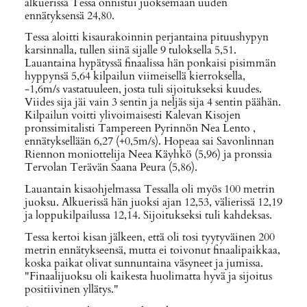
alkuerissä Tessa onnistui juoksemaan uuden
ennätyksensä 24,80.
Tessa aloitti kisaurakoinnin perjantaina pituushypyn
karsinnalla, tullen siinä sijalle 9 tuloksella 5,51.
Lauantaina hypätyssä finaalissa hän ponkaisi pisimmän
hyppynsä 5,64 kilpailun viimeisellä kierroksella,
-1,6m/s vastatuuleen, josta tuli sijoitukseksi kuudes.
Viides sija jäi vain 3 sentin ja neljäs sija 4 sentin päähän.
Kilpailun voitti ylivoimaisesti Kalevan Kisojen
pronssimitalisti Tampereen Pyrinnön Nea Lento ,
ennätyksellään 6,27 (+0,5m/s). Hopeaa sai Savonlinnan
Riennon moniottelija Neea Käyhkö (5,96) ja pronssia
Tervolan Terävän Saana Peura (5,86).
Lauantain kisaohjelmassa Tessalla oli myös 100 metrin
juoksu. Alkuerissä hän juoksi ajan 12,53, välierissä 12,19
ja loppukilpailussa 12,14. Sijoitukseksi tuli kahdeksas.
Tessa kertoi kisan jälkeen, että oli tosi tyytyväinen 200
metrin ennätykseensä, mutta ei toivonut finaalipaikkaa,
koska paikat olivat sunnuntaina väsyneet ja jumissa.
"Finaalijuoksu oli kaikesta huolimatta hyvä ja sijoitus
positiivinen yllätys."