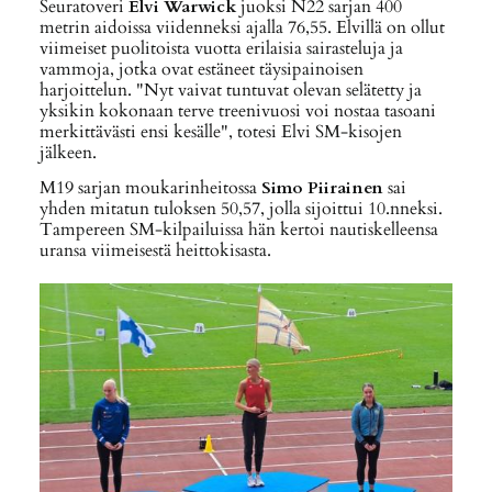
Seuratoveri
Elvi Warwick
juoksi N22 sarjan 400
metrin aidoissa viidenneksi ajalla 76,55. Elvillä on ollut
viimeiset puolitoista vuotta erilaisia sairasteluja ja
vammoja, jotka ovat estäneet täysipainoisen
harjoittelun. "Nyt vaivat tuntuvat olevan selätetty ja
yksikin kokonaan terve treenivuosi voi nostaa tasoani
merkittävästi ensi kesälle", totesi Elvi SM-kisojen
jälkeen.
M19 sarjan moukarinheitossa
Simo Piirainen
sai
yhden mitatun tuloksen 50,57, jolla sijoittui 10.nneksi.
Tampereen SM-kilpailuissa hän kertoi nautiskelleensa
uransa viimeisestä heittokisasta.