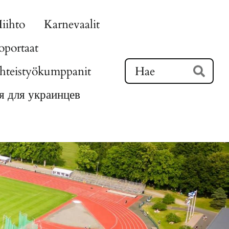
iihto
Karnevaalit
portaat
Ha
hteistyökumppanit
Hae
 для украинцев