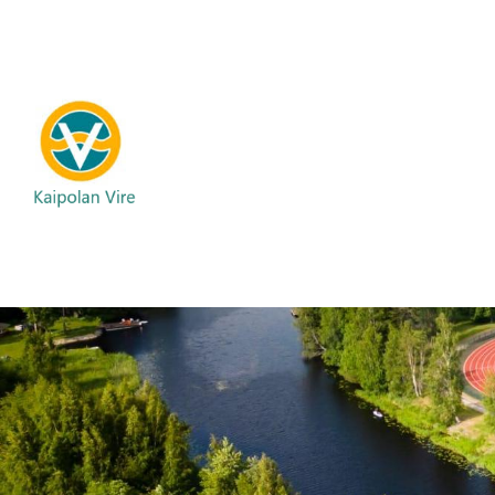
Siirry
sivun
sisältöön
Kaipolan Vire