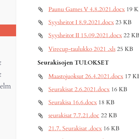
Paunu Games V 4.8.2021.docx
19 
Syysheitot I 8.9.2021.docx
23 KB
Syysheitot II 15.09.2021.docx
22 K
Virecup-taulukko 2021 .xls
25 KB
t
Seurakisojen TULOKSET
t
Maastojuoksut 26.4.2021.docx
17 K
telm
Seurakisat 2.6.2021.docx
16 KB
Seurakisa 16.6.docx
18 KB
seurakisat 7.7.21.doc
22 KB
21.7. Seurakisat .docx
16 KB