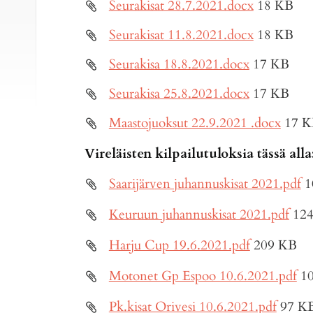
Seurakisat 28.7.2021.docx
18 KB
Seurakisat 11.8.2021.docx
18 KB
Seurakisa 18.8.2021.docx
17 KB
Seurakisa 25.8.2021.docx
17 KB
Maastojuoksut 22.9.2021 .docx
17 
Vireläisten kilpailutuloksia tässä alla
Saarijärven juhannuskisat 2021.pdf
1
Keuruun juhannuskisat 2021.pdf
12
Harju Cup 19.6.2021.pdf
209 KB
Motonet Gp Espoo 10.6.2021.pdf
1
Pk.kisat Orivesi 10.6.2021.pdf
97 K