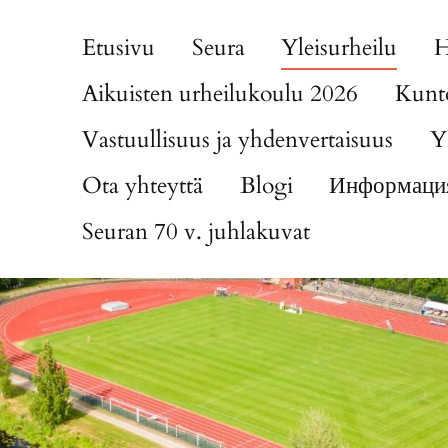
Etusivu
Seura
Yleisurheilu
H
Aikuisten urheilukoulu 2026
Kunto
Vastuullisuus ja yhdenvertaisuus
Y
Ota yhteyttä
Blogi
Информация
Seuran 70 v. juhlakuvat