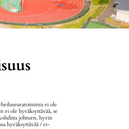
isuus
rheiluseuratoiminta ei ole
en ei ole hyväksyttävää, se
tökohdista johtuen, hyvin
ssa hyväksyttävää / ei-