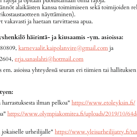
 rajoja ja opitaan puolustamaan omia rajoja.
ännöt alaikäisten kanssa toimimiseen sekä toimijoiden rek
rikostaustaotteen näyttäminen).
t vakavasti ja haetaan tarvittaessa apua.
shenkilö häirintä- ja kiusaamis -ym. asioissa:
880809,
karnevaalit.kaipolanvire@gmail.com
ja
42604,
erja.sanaslahti@hotmail.com
s em. asioissa yhteydessä seuran eri tiimien tai hallituksen 
ttyen:
a harrastuksesta ilman pelkoa"
https://www.etoleyksin.fi/
tua"
https://www.olympiakomitea.fi/uploads/2019/10/64dc
jokaiselle urheilijalle"
https://www.yleisurheilijatry.fi/tu