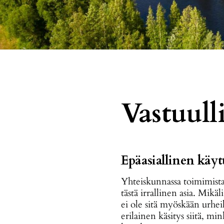
Vastuull
Epäasiallinen käy
Yhteiskunnassa toimimista 
tästä irrallinen asia. Mikä
ei ole sitä myöskään urheilu
erilainen käsitys siitä, m