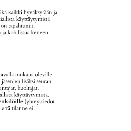
mikä kaikki hyväksytään ja
iallista käyttäytymistä
ä on tapahtunut.
aa ja kohdistua keneen
tavalla mukana oleville
senien lisäksi seuran
ntajat, huoltajat,
llista käyttäytymistä,
nkilöille
(yhteystiedot
että tilanne ei