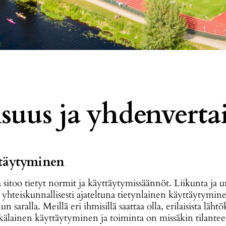
isuus ja yhdenverta
ttäytyminen
sitoo tietyt normit ja käyttäytymissäännöt. Liikunta ja u
li yhteiskunnallisesti ajateltuna tietynlainen käyttäytymin
n saralla. Meillä eri ihmisillä saattaa olla, erilaisista läh
inkälainen käyttäytyminen ja toiminta on missäkin tilantee