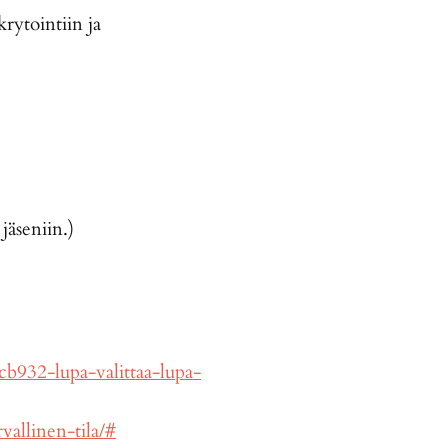
rytointiin ja
jäseniin.)
b932-lupa-valittaa-lupa-
rvallinen-tila/#