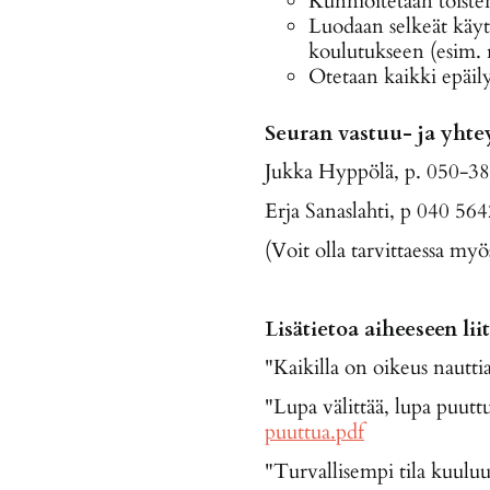
Kunnioitetaan toisten
Luodaan selkeät käyt
koulutukseen (esim. 
Otetaan kaikki epäily
Seuran vastuu- ja yhtey
Jukka Hyppölä, p. 050-3
Erja Sanaslahti, p 040 56
(Voit olla tarvittaessa myö
Lisätietoa aiheeseen lii
"Kaikilla on oikeus nautti
"Lupa välittää, lupa puut
puuttua.pdf
"Turvallisempi tila kuuluu 