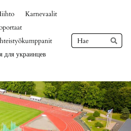
iihto
Karnevaalit
portaat
Ha
hteistyökumppanit
Hae
 для украинцев