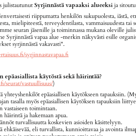
 julistautunut
Syrjinnästä vapaaksi alueeksi
ja sitout
ertaisesti riippumatta henkilön sukupuolesta, iästä, etn
ta, mielipiteestä, terveydentilasta, vammaisuudesta tai se
me seuran jäsenille ja toiminnassa mukana oleville julis
me Syrjinnästä vapaa alue -merkin näkyvästi esille organi
ykset syrjinnästä vakavasti".
taisuus.fi/syrjinnastavapaa.fi
 epäasiallista käytöstä sekä häirintää?
i/seurat/vastuullisuus/
)
 yhteyshenkilöt epäasiallisen käytökseen tapauksiin. (Myö
jan tasalla myös epäasiallisen käytöksen tapauksiin liitty
n vastaiseen toimintaan.
 häirintä ja hakemaan apua.
nnöt turvallisuutta koskevien asioiden käsittelyyn.
 ehkäisevää, eli turvallista, kunnioittavaa ja avointa ilmap