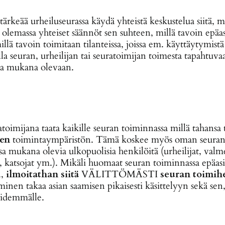
ärkeää urheiluseurassa käydä yhteistä keskustelua siitä, 
la olemassa yhteiset säännöt sen suhteen, millä tavoin epäas
llä tavoin toimitaan tilanteissa, joissa em. käyttäytymist
lla seuran, urheilijan tai seuratoimijan toimesta tapahtuv
issa mukana olevaan.
toimijana taata kaikille seuran toiminnassa millä tahansa 
sen
toimintaympäristön. Tämä koskee myös oman seuran jä
ssa mukana olevia ulkopuolisia henkilöitä (urheilijat, valme
katsojat ym.). Mikäli huomaat seuran toiminnassa epäasia
.,
ilmoitathan siitä
VÄLITTÖMÄSTI
seuran toimihe
en takaa asian saamisen pikaisesti käsittelyyn sekä sen, 
 pidemmälle.