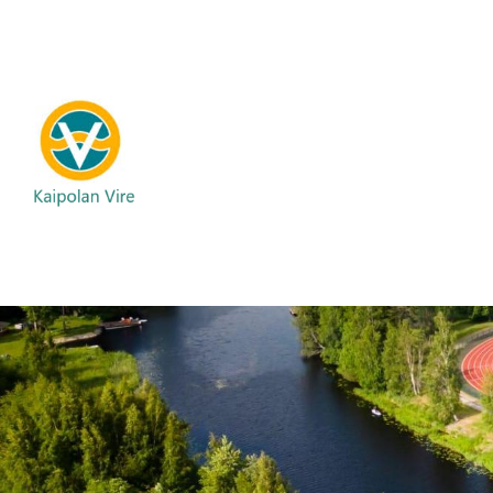
Siirry
sivun
sisältöön
Kaipolan Vire