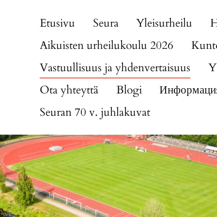
Etusivu
Seura
Yleisurheilu
H
Aikuisten urheilukoulu 2026
Kunto
Vastuullisuus ja yhdenvertaisuus
Y
Ota yhteyttä
Blogi
Информация
Seuran 70 v. juhlakuvat