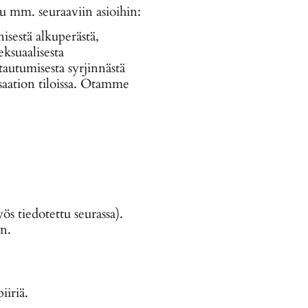
uu mm. seuraaviin asioihin:
isestä alkuperästä,
ksuaalisesta
tautumisesta syrjinnästä
saation tiloissa. Otamme
s tiedotettu seurassa).
en.
iiriä.