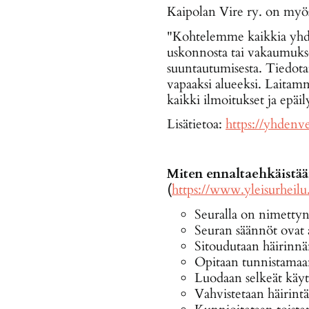
Kaipolan Vire ry. on myös
"Kohtelemme kaikkia yhdenv
uskonnosta tai vakaumukses
suuntautumisesta. Tiedotam
vapaaksi alueeksi. Laitam
kaikki ilmoitukset ja epäil
Lisätietoa:
https://yhdenver
Miten ennaltaehkäistään
(
https://www.yleisurheilu.f
Seuralla on nimettynä
Seuran säännöt ovat a
Sitoudutaan häirinnä
Opitaan tunnistamaan
Luodaan selkeät käytä
Vahvistetaan häirintää