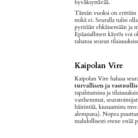
hyväksyttävää.
Tämän vuoksi on erittäin t
mikä ei. Seuralla tulisi ol
pyritään ehkäisemään ja mi
Epäasiallinen käytös voi o
tahansa seuran tilaisuuks
Kaipolan Vire
Kaipolan Vire haluaa seura
turvallisen ja vastuulli
tapahtumissa ja tilaisuuksi
vanhemmat, seuratoimijat, 
häirintää, kiusaamista tmv
alempana). Nopea puuttumin
mahdollisesti etene enää