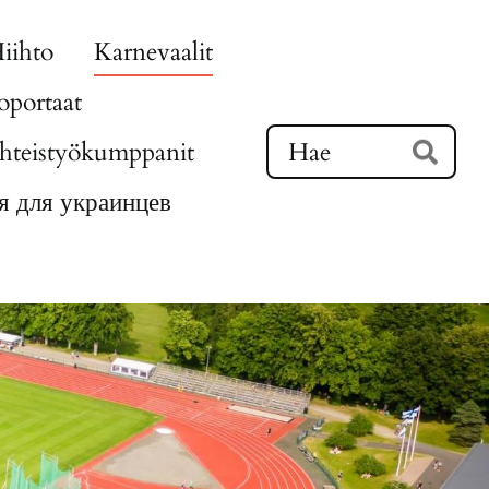
iihto
Karnevaalit
portaat
Ha
hteistyökumppanit
Hae
 для украинцев