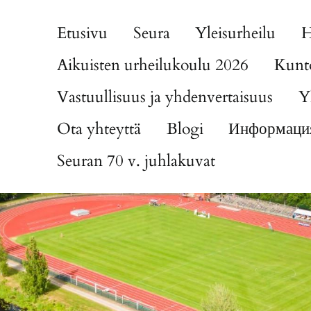
Etusivu
Seura
Yleisurheilu
H
Aikuisten urheilukoulu 2026
Kunto
Vastuullisuus ja yhdenvertaisuus
Y
Ota yhteyttä
Blogi
Информация
Seuran 70 v. juhlakuvat