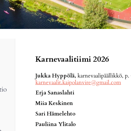
Karnevaalitiimi 2026
Jukka Hyppölä,
karnevaalipäällikkö, p
karnevaalit.kaipolanvire@gmail.com
tio
Erja Sanaslahti
Miia Keskinen
Sari Hämelehto
Pauliina Ylitalo
n