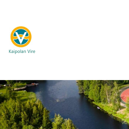
Siirry
sivun
sisältöön
Kaipolan Vire