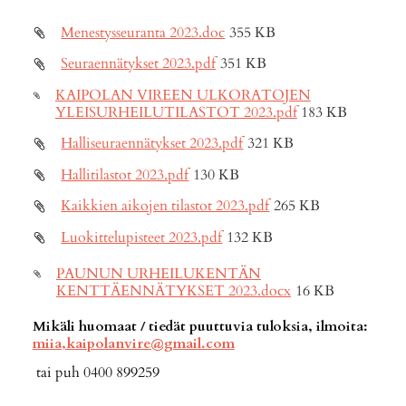
Menestysseuranta 2023.doc
355 KB
Seuraennätykset 2023.pdf
351 KB
KAIPOLAN VIREEN ULKORATOJEN
YLEISURHEILUTILASTOT 2023.pdf
183 KB
Halliseuraennätykset 2023.pdf
321 KB
Hallitilastot 2023.pdf
130 KB
Kaikkien aikojen tilastot 2023.pdf
265 KB
Luokittelupisteet 2023.pdf
132 KB
PAUNUN URHEILUKENTÄN
KENTTÄENNÄTYKSET 2023.docx
16 KB
Mikäli huomaat / tiedät puuttuvia tuloksia, ilmoita:
miia,kaipolanvire@gmail.com
tai puh 0400 899259