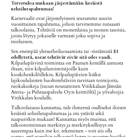
Tervetuloa mukaan järjestämään kesäistä
urheilutapahtumaa!
Karnevaalit ovat järjestelyineen seuramme suurin
vuosittainen tapahtuma, johon tarvitsemme runsaasti
talkoolaisia. Tehtäviä on monenlaisia ja monen tasoisia,
joista löytyy jokaiselle varmasti joku sopiva ja
mieluinen.
Sen enempää yleisurheiluosaamista tai -tietämistä
EI
edellytetä, useat tehtävät eivät sitä edes vaadi.
Kilpailupäivinä toimintaa on Paunun kentällä aamusta
iltaan, niin kilpailutoimitsijoille kuin
kioskihenkilöillekin. Kilpailupäivien lisäksi
lajikoululaisten huoltotehtäviin tarvitaan toimijoita,
ruokakuskeja (ruoan noutaminen Vitikkalaan Jämsän
Ateria- ja Puhtauspalvelu Oy:n keittiöltä) ja yövalvojia
Vitikkalan koululle.
Talkoolaisuus kannattaa, tule ihmeessä osalliseksi iloisen
kesäistä urheilutapahtumaa ja ota ystävät sekä
naapuritkin mukaan! Kannattaa myös muistaa, että
talkootoiminnan merkitys ja merkityksellisyys on
suurempaa kuin itse ko. tekeminen - voit siis olla
varma, että pienikin talkootyö lasten ja nuorten hyväksi