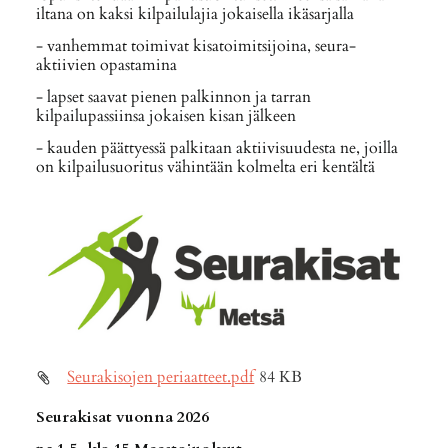
iltana on kaksi kilpailulajia jokaisella ikäsarjalla
- vanhemmat toimivat kisatoimitsijoina, seura-
aktiivien opastamina
- lapset saavat pienen palkinnon ja tarran
kilpailupassiinsa jokaisen kisan jälkeen
- kauden päättyessä palkitaan aktiivisuudesta ne, joilla
on kilpailusuoritus vähintään kolmelta eri kentältä
Seurakisojen periaatteet.pdf
84 KB
Seurakisat vuonna 2026