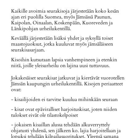
Kaikille avoimia seurakisoja järjestetään koko kesän
ajan eri puolilla Suomea, myös Jämsässä Paunun,
Kaipolan, Oinaalan, Koskenpään, Kuoreveden ja
Länkipohjan urheilukentillä.
Keväällä järjestetään lisäksi yhdet ja syksyllä toiset
maastojuoksut, jotka kuuluvat myös jämsäläiseen
seurakisasarjaan.
Kisoihin kutsutaan lapsia vanhempineen ja etenkin
niitä, joille yleisurheilu on lajina uusi tuttavuus.
Jokakesäiset seurakisat jatkuvat ja kiertävät vuorotellen
Jämsän kaupungin urheilukentillä. Kisojen periaatteet
ovat:
- kisailijoiden ei tarvitse kuulua mihinkään seuraan
- kisat ovat epäviralliset harjoituskisat, joten niiden
tulokset eivät ole tilastokelpoiset
- jokaisen kisaillan alussa tehdään alkuverryttely
ohjatusti yhdessä, sen jälkeen ko. lajia harjoitellaan ja
lopuksi tehdään kilpailusuoritukset. Yleensä samana