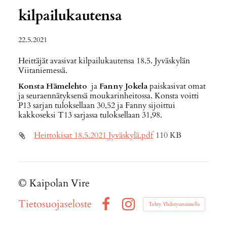
kilpailukautensa
22.5.2021
Heittäjät avasivat kilpailukautensa 18.5. Jyväskylän
Viitaniemessä.
Konsta Hämelehto
ja
Fanny Jokela
paiskasivat omat
ja seuraennätyksensä moukarinheitossa. Konsta voitti
P13 sarjan tuloksellaan 30,52 ja Fanny sijoittui
kakkoseksi T13 sarjassa tuloksellaan 31,98.
Heittokisat 18.5.2021 Jyväskylä.pdf
110 KB
©
Kaipolan Vire
Tietosuojaseloste
Tehty Yhdistysavaimella
Facebook
Instagram