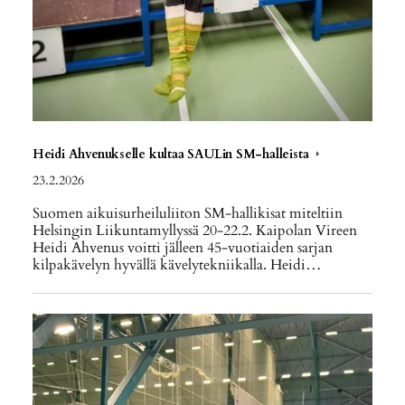
Heidi Ahvenukselle kultaa SAULin SM-halleista
23.2.2026
Suomen aikuisurheiluliiton SM-hallikisat miteltiin
Helsingin Liikuntamyllyssä 20-22.2. Kaipolan Vireen
Heidi Ahvenus voitti jälleen 45-vuotiaiden sarjan
kilpakävelyn hyvällä kävelytekniikalla. Heidi…