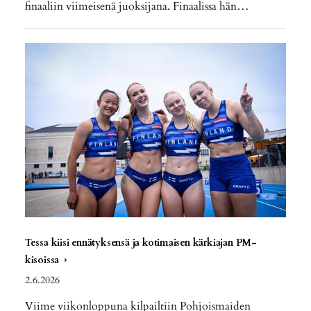
finaaliin viimeisenä juoksijana. Finaalissa hän…
Tessa kiisi ennätyksensä ja kotimaisen kärkiajan PM-
kisoissa
2.6.2026
Viime viikonloppuna kilpailtiin Pohjoismaiden