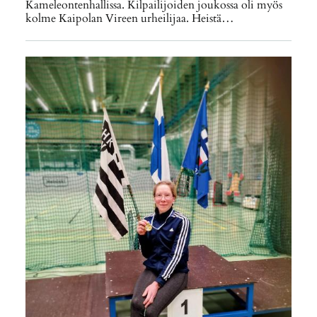
Kameleontenhallissa. Kilpailijoiden joukossa oli myös
kolme Kaipolan Vireen urheilijaa. Heistä…