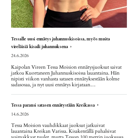
Tessalle uusi ennätys juhannuskisoissa, myös muita
vireläisiä kisaili juhannuksena
24.6.2026
Kaipolan Vireen Tessa Moision ennätysjuoksut saivat
jatkoa Kuortaneen Juhannuskisoissa lauantaina. Hän
nipisti viikon vanhasta satasen ennätyksestään kolme
sadasosaa, ja nyt uusi ennätys kirjataan…
Tessa paransi satasen ennätystään Kreikassa
14.6.2026
Tessa Moision vauhdikkaat juoksut jatkuivat
lauantaina Kreikan Varissa. Kisakentällä puhalsivat
voimakkaat tuulet, mutta Tessan 100 metrin juoksussa