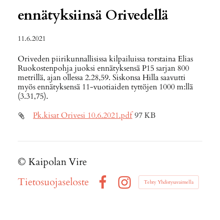
ennätyksiinsä Orivedellä
11.6.2021
Oriveden piirikunnallisissa kilpailuissa torstaina Elias
Ruokostenpohja juoksi ennätyksensä P15 sarjan 800
metrillä, ajan ollessa 2.28,59. Siskonsa Hilla saavutti
myös ennätyksensä 11-vuotiaiden tyttöjen 1000 m:llä
(3.31,75).
Pk.kisat Orivesi 10.6.2021.pdf
97 KB
©
Kaipolan Vire
Tietosuojaseloste
Tehty Yhdistysavaimella
Facebook
Instagram