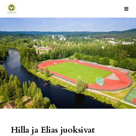
Siirry
Kaipolan Vire
Hak
sivun
sisältöön
Hilla ja Elias juoksivat