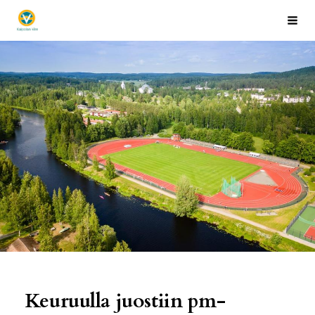
Siirry
Kaipolan Vire
Hak
sivun
sisältöön
Keuruulla juostiin pm-