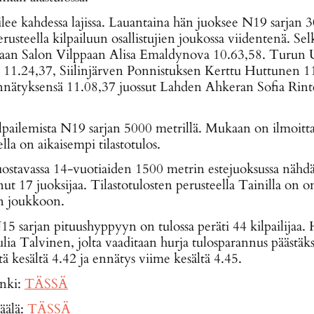
ilee kahdessa lajissa. Lauantaina hän juoksee N19 sarjan 3
usteella kilpailuun osallistujien joukossa viidentenä. Se
kaan Salon Vilppaan Alisa Emaldynova 10.63,58. Turun 
 11.24,37, Siilinjärven Ponnistuksen Kerttu Huttunen 11
nätyksensä 11.08,37 juossut Lahden Ahkeran Sofia Rintee
ilpailemista N19 sarjan 5000 metrillä. Mukaan on ilmoitt
ella on aikaisempi tilastotulos.
uostavassa 14-vuotiaiden 1500 metrin estejuoksussa nähdä
ut 17 juoksijaa. Tilastotulosten perusteella Tainilla on o
n joukkoon.
5 sarjan pituushyppyyn on tulossa peräti 44 kilpailijaa.
lia Talvinen, jolta vaaditaan hurja tulosparannus päästäk
tä kesältä 4.42 ja ennätys viime kesältä 4.45.
inki:
TÄSSÄ
äälä:
TÄSSÄ