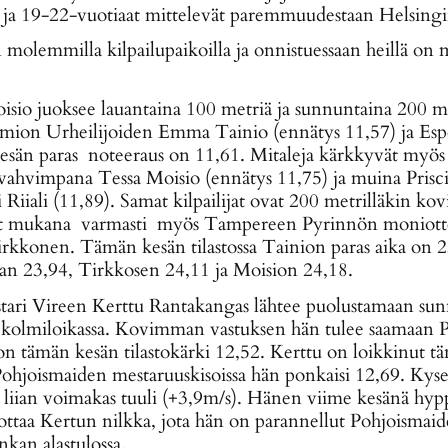
ä ja 19-22-vuotiaat mittelevät paremmuudestaan Helsingi
 molemmilla kilpailupaikoilla ja onnistuessaan heillä on 
sio juoksee lauantaina 100 metriä ja sunnuntaina 200 met
Paimion Urheilijoiden Emma Tainio (ennätys 11,57) ja E
kesän paras noteeraus on 11,61. Mitaleja kärkkyvät myös
vahvimpana Tessa Moisio (ennätys 11,75) ja muina Prisci
 Riiali (11,89). Samat kilpailijat ovat 200 metrilläkin k
at mukana varmasti myös Tampereen Pyrinnön moniotteli
rkkonen. Tämän kesän tilastossa Tainion paras aika on 2
an 23,94, Tirkkosen 24,11 ja Moision 24,18.
ari Vireen Kerttu Rantakangas lähtee puolustamaan sunn
 kolmiloikassa. Kovimman vastuksen hän tulee saamaan 
on tämän kesän tilastokärki 12,52. Kerttu on loikkinut tänä
Pohjoismaiden mestaruuskisoissa hän ponkaisi 12,69. Kysei
si liian voimakas tuuli (+3,9m/s). Hänen viime kesänä h
tuottaa Kertun nilkka, jota hän on parannellut Pohjoismai
nkan alastulossa.