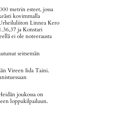
000 metrin esteet, jossa
lkeästi kovimmalla
Urheiluliiton Linnea Kero
.36,37 ja Konstari
llä ei ole noteerausta
autunut seitsemän
än Vireen Iida Taini.
nnistuessaan
 Heidän joukossa on
seen loppukilpailuun.