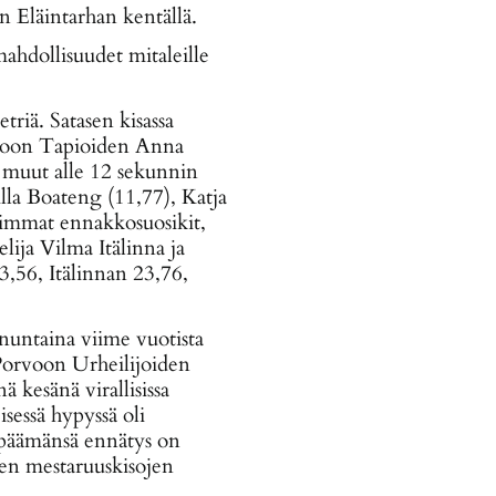
n Eläintarhan kentällä.
mahdollisuudet mitaleille
riä. Satasen kisassa
spoon Tapioiden Anna
 muut alle 12 sekunnin
lla Boateng (11,77), Katja
ovimmat ennakkosuosikit,
ja Vilma Itälinna ja
3,56, Itälinnan 23,76,
untaina viime vuotista
Porvoon Urheilijoiden
 kesänä virallisissa
sessä hypyssä oli
yppäämänsä ennätys on
den mestaruuskisojen