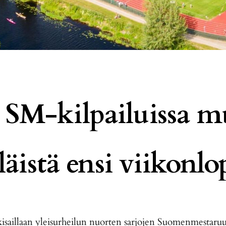
 SM-kilpailuissa 
eläistä ensi viikonl
saillaan yleisurheilun nuorten sarjojen Suomenmestaruu