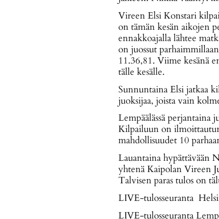
Vireen Elsi Konstari kilpa
on tämän kesän aikojen per
ennakkoajalla lähtee mat
on juossut parhaimmillaan
11.36,81. Viime kesänä en
tälle kesälle.
Sunnuntaina Elsi jatkaa k
juoksijaa, joista vain kolm
Lempäälässä perjantaina j
Kilpailuun on ilmoittautun
mahdollisuudet 10 parhaa
Lauantaina hypättävään N1
yhtenä Kaipolan Vireen Ju
Talvisen paras tulos on täl
LIVE-tulosseuranta Hels
LIVE-tulosseuranta Lemp