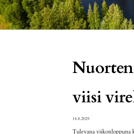
Nuorten
viisi vir
14.8.2025
Tulevana viikonloppuna ki