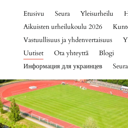
Etusivu
Seura
Yleisurheilu
H
Aikuisten urheilukoulu 2026
Kunto
Vastuullisuus ja yhdenvertaisuus
Y
Uutiset
Ota yhteyttä
Blogi
Информация для украинцев
Seura