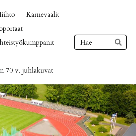
iihto
Karnevaalit
portaat
Ha
hteistyökumppanit
Hae
n 70 v. juhlakuvat