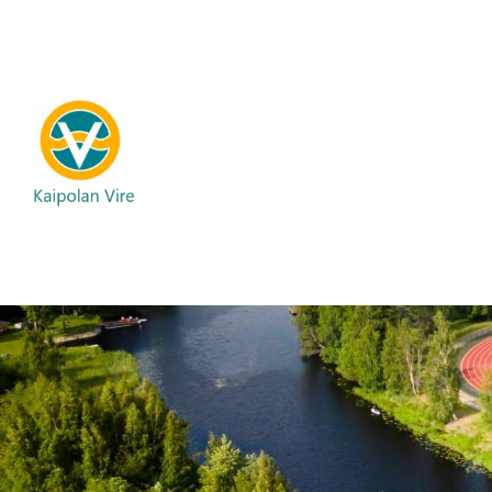
Siirry
sivun
sisältöön
Kaipolan Vire