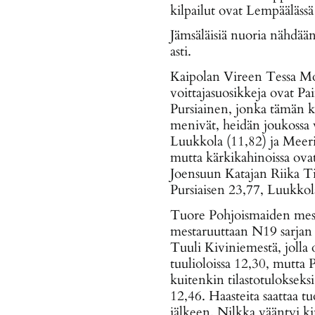
kilpailut ovat Lempääläss
Jämsäläisiä nuoria nähdään
asti.
Kaipolan Vireen Tessa Moi
voittajasuosikkeja ovat 
Pursiainen, jonka tämän 
menivät, heidän joukossa 
Luukkola (11,82) ja Meeri
mutta kärkikahinoissa ov
Joensuun Katajan Riika Ti
Pursiaisen 23,77, Luukkol
Tuore Pohjoismaiden mest
mestaruuttaan N19 sarjan
Tuuli Kiviniemestä, jolla 
tuulioloissa 12,30, mutta 
kuitenkin tilastotuloksek
12,46. Haasteita saattaa 
jälkeen. Nilkka vääntyi ki