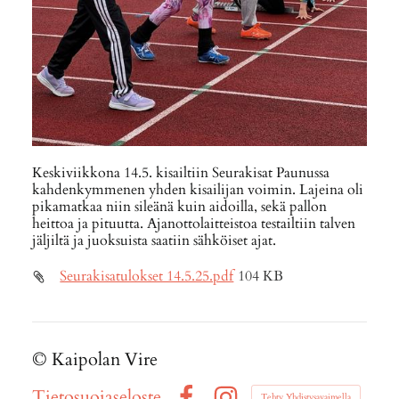
Keskiviikkona 14.5. kisailtiin Seurakisat Paunussa
kahdenkymmenen yhden kisailijan voimin. Lajeina oli
pikamatkaa niin sileänä kuin aidoilla, sekä pallon
heittoa ja pituutta. Ajanottolaitteistoa testailtiin talven
jäljiltä ja juoksuista saatiin sähköiset ajat.
Seurakisatulokset 14.5.25.pdf
104 KB
©
Kaipolan Vire
Tietosuojaseloste
Tehty Yhdistysavaimella