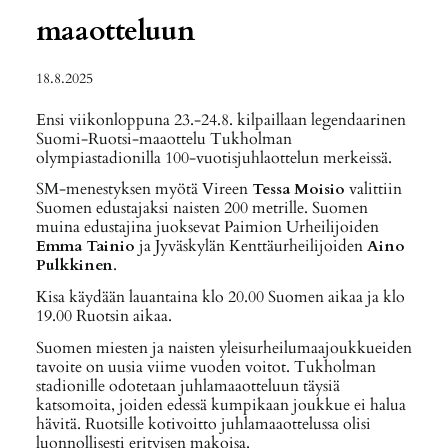
maaotteluun
18.8.2025
Ensi viikonloppuna 23.-24.8. kilpaillaan legendaarinen
Suomi-Ruotsi-maaottelu Tukholman
olympiastadionilla 100-vuotisjuhlaottelun merkeissä.
SM-menestyksen myötä Vireen
Tessa Moisio
valittiin
Suomen edustajaksi naisten 200 metrille. Suomen
muina edustajina juoksevat Paimion Urheilijoiden
Emma Tainio
ja Jyväskylän Kenttäurheilijoiden
Aino
Pulkkinen
.
Kisa käydään lauantaina klo 20.00 Suomen aikaa ja klo
19.00 Ruotsin aikaa.
Suomen miesten ja naisten yleisurheilumaajoukkueiden
tavoite on uusia viime vuoden voitot. Tukholman
stadionille odotetaan juhlamaaotteluun täysiä
katsomoita, joiden edessä kumpikaan joukkue ei halua
hävitä. Ruotsille kotivoitto juhlamaaottelussa olisi
luonnollisesti erityisen makoisa.