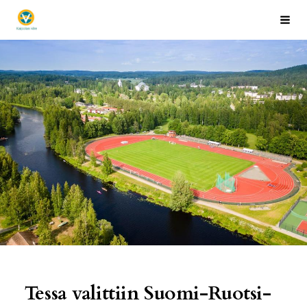
Siirry
Kaipolan Vire
Hak
sivun
sisältöön
Tessa valittiin Suomi-Ruotsi-