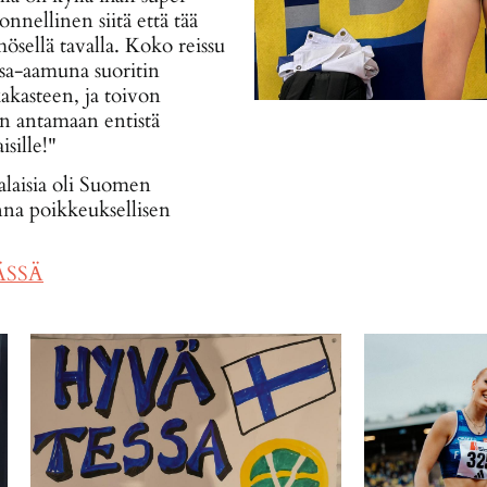
nellinen siitä että tää
ösellä tavalla. Koko reissu
isa-aamuna suoritin
akasteen, ja toivon
n antamaan entistä
sille!"
alaisia oli Suomen
na poikkeuksellisen
ÄSSÄ