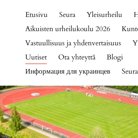
Etusivu
Seura
Yleisurheilu
H
Aikuisten urheilukoulu 2026
Kunto
Vastuullisuus ja yhdenvertaisuus
Y
Uutiset
Ota yhteyttä
Blogi
Информация для украинцев
Seura