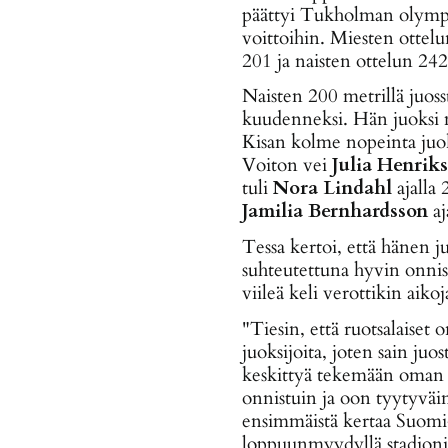
päättyi Tukholman olympi
voittoihin. Miesten ottelu
201 ja naisten ottelun 24
Naisten 200 metrillä juos
kuudenneksi. Hän juoksi 
Kisan kolme nopeinta juoksi
Voiton vei
Julia Henrik
tuli
Nora Lindahl
ajalla
Jamilia Bernhardsson
aj
Tessa kertoi, että hänen j
suhteutettuna hyvin onnist
viileä keli verottikin aikoj
"Tiesin, että ruotsalaiset 
juoksijoita, joten sain juos
keskittyä tekemään oman 
onnistuin ja oon tyytyvä
ensimmäistä kertaa Suomi-
loppuunmyydyllä stadionill