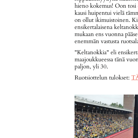
hieno kokemus! Oon tosi on
kausi huipentui vielä tämm
on ollut ikimuistoinen. K
ensikertalaisena keltanokk
mukaan ens vuonna pääse
enemmän vastusta ruotsalai
"Keltanokkia" eli ensikert
maajoukkueessa tänä vuon
paljon, yli 30.
Ruotsiottelun tulokset:
T