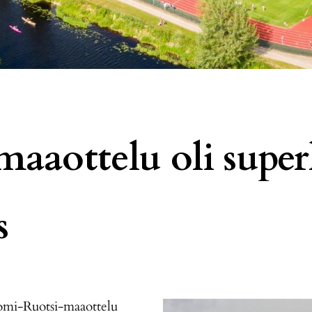
 maaottelu oli supe
s
omi-Ruotsi-maaottelu