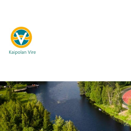
Siirry
sivun
sisältöön
Kaipolan Vire