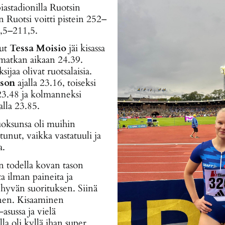
astadionilla Ruotsin
n Ruotsi voitti pistein 252–
2,5–211,5.
sut
Tessa Moisio
jäi kisassa
matkan aikaan 24.39.
jaa olivat ruotsalaisia.
sson
ajalla 23.16, toiseksi
 23.48 ja kolmanneksi
alla 23.85.
uoksunsa oli muihin
unut, vaikka vastatuuli ja
a.
on todella kovan tason
ta ilman paineita ja
hyvän suorituksen. Siinä
inen. Kisaaminen
asussa ja vielä
a oli kyllä ihan super