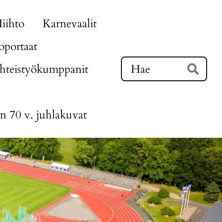
iihto
Karnevaalit
portaat
Ha
hteistyökumppanit
Hae
n 70 v. juhlakuvat